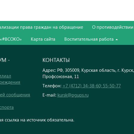
ализации права граждан на обращение
О противодействии
 «#ВСОКО»
Карта сайта
Воспитательная работа
М -
КОНТАКТЫ
Адрес: РФ, 305009, Курская область, г. Курск,
илиал
Профсоюзная, 11
чреждения
Телефон:
+7 (4712) 34-38-60; 55-50-77
тей сообщения
E-mail:
kursk@pgups.ru
спорта
я ссылка на источник обязательна.