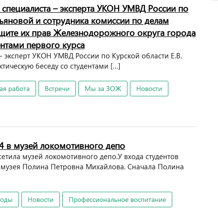
 специалиста – эксперта УКОН УМВД России по
льяновой и сотрудника комиссии по делам
щите их прав Железнодорожного округа города
дентами первого курса
 – эксперт УКОН УМВД России по Курской области Е.В.
тическую беседу со студентами […]
ая работа
Встречи
Мы за ЗОЖ
Новости
4 в музей локомотивного депо
сетила музей локомотивного депо.У входа студентов
ь музея Полина Петровна Михайлова. Сначала Полина
ходы
Новости
Профессиональное воспитание