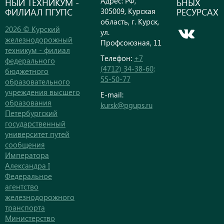
Адрес: РФ,
НЫЙ ТЕХНИКУМ -
ЬНЫХ
ФИЛИАЛ ПГУПС
РЕСУРСАХ
305009, Курская
область, г. Курск,
2026 © Курский
ул.
железнодорожный
Профсоюзная, 11
техникум - филиал
Телефон:
+7
федерального
(4712) 34-38-60;
бюджетного
55-50-77
образовательного
учреждения высшего
E-mail:
образования
kursk@pgups.ru
Петербургский
государственный
университет путей
сообщения
Императора
Александра I
Федеральное
агентство
железнодорожного
транспорта
Министерство