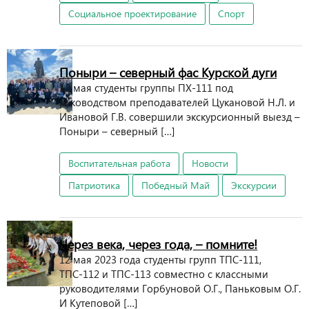
Социальное проектирование
Спорт
Поныри – северный фас Курской дуги
12 мая студенты группы ПХ-111 под
руководством преподавателей Цукановой Н.Л. и
Ивановой Г.В. совершили экскурсионный выезд –
Поныри – северный […]
Воспитательная работа
Новости
Патриотика
Победный Май
Экскурсии
Через века, через года, – помните!
12 мая 2023 года студенты групп ТПС-111,
ТПС-112 и ТПС-113 совместно с классными
руководителями Горбуновой О.Г., Паньковым О.Г.
И Кутеповой […]