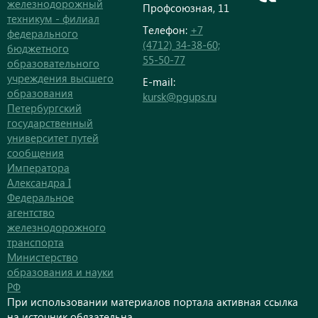
железнодорожный
Профсоюзная, 11
техникум - филиал
Телефон:
+7
федерального
(4712) 34-38-60;
бюджетного
55-50-77
образовательного
учреждения высшего
E-mail:
образования
kursk@pgups.ru
Петербургский
государственный
университет путей
сообщения
Императора
Александра I
Федеральное
агентство
железнодорожного
транспорта
Министерство
образования и науки
РФ
При использовании материалов портала активная ссылка
на источник обязательна.