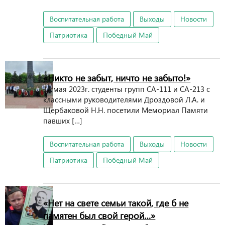
Воспитательная работа
Выходы
Новости
Патриотика
Победный Май
«Никто не забыт, ничто не забыто!»
11 мая 2023г. студенты групп СА-111 и СА-213 с
классными руководителями Дроздовой Л.А. и
Щербаковой Н.Н. посетили Мемориал Памяти
павших […]
Воспитательная работа
Выходы
Новости
Патриотика
Победный Май
«Нет на свете семьи такой, где б не
памятен был свой герой…»