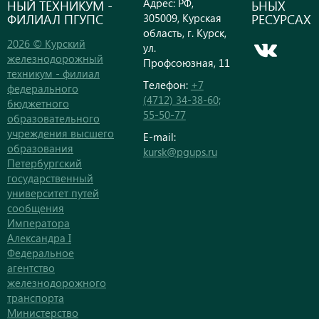
Адрес: РФ,
НЫЙ ТЕХНИКУМ -
ЬНЫХ
ФИЛИАЛ ПГУПС
РЕСУРСАХ
305009, Курская
область, г. Курск,
2026 © Курский
ул.
железнодорожный
Профсоюзная, 11
техникум - филиал
Телефон:
+7
федерального
(4712) 34-38-60;
бюджетного
55-50-77
образовательного
учреждения высшего
E-mail:
образования
kursk@pgups.ru
Петербургский
государственный
университет путей
сообщения
Императора
Александра I
Федеральное
агентство
железнодорожного
транспорта
Министерство