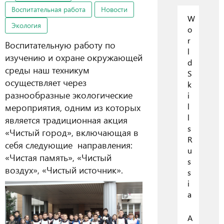
Воспитательная работа
Новости
W
Экология
o
r
Воспитательную работу по
l
изучению и охране окружающей
d
среды наш техникум
S
осуществляет через
k
разнообразные экологические
i
мероприятия, одним из которых
l
l
является традиционная акция
s
«Чистый город», включающая в
R
себя следующие направления:
u
«Чистая память», «Чистый
s
воздух», «Чистый источник».
s
i
a
А