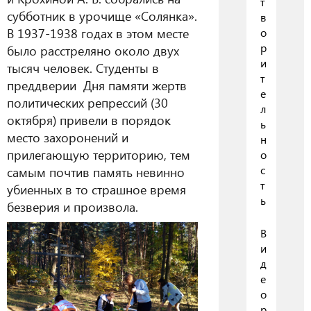
т
субботник в урочище «Солянка».
в
В 1937-1938 годах в этом месте
о
р
было расстреляно около двух
и
тысяч человек. Студенты в
т
преддверии Дня памяти жертв
е
политических репрессий (30
л
октября) привели в порядок
ь
место захоронений и
н
прилегающую территорию, тем
о
с
самым почтив память невинно
т
убиенных в то страшное время
ь
безверия и произвола.
В
и
д
е
о
р