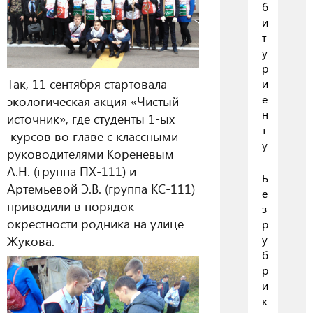
б
и
т
у
р
Так, 11 сентября стартовала
и
е
экологическая акция «Чистый
н
источник», где студенты 1-ых
т
курсов во главе с классными
у
руководителями Кореневым
А.Н. (группа ПХ-111) и
Б
Артемьевой Э.В. (группа КС-111)
е
приводили в порядок
з
окрестности родника на улице
р
у
Жукова.
б
р
и
к