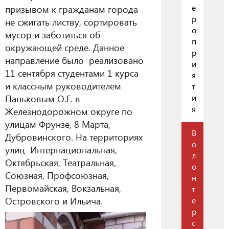
е
призывом к гражданам города
р
не сжигать листву, сортировать
о
мусор и заботиться об
п
окружающей среде. Данное
р
направление было реализовано
и
11 сентября студентами 1 курса
я
и классным руководителем
т
Паньковым О.Г. в
и
я
Железнодорожном округе по
улицам Фрунзе, 8 Марта,
В
Дубровинского. На территориях
о
улиц Интернациональная,
л
Октябрьская, Театральная,
о
Союзная, Профсоюзная,
н
Первомайская, Вокзальная,
т
Островского и Ильича.
е
р
с