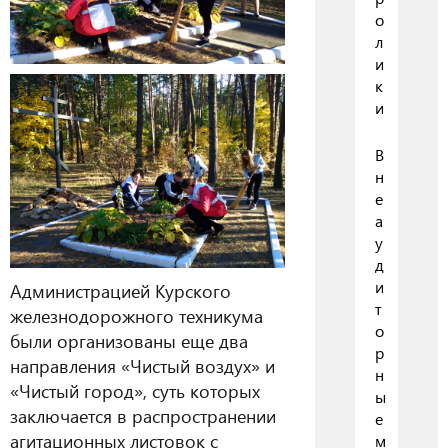
о
л
и
к
и
В
н
е
а
у
д
и
Администрацией Курского
т
железнодорожного техникума
о
были организованы еще два
р
направления «Чистый воздух» и
н
«Чистый город», суть которых
ы
заключается в распространении
е
агитационных листовок с
м