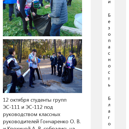
и
Б
е
з
о
п
а
с
н
о
с
т
ь
Б
12 октября студенты групп
л
ЭС-111 и ЭС-112 под
а
руководством классных
г
руководителей Гончаренко О. В.
о
и Крохиной А. В. собрались на