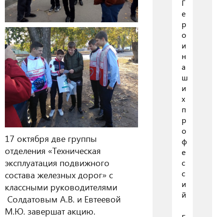
Г
е
р
о
и
н
а
ш
и
х
п
р
о
17 октября две группы
ф
отделения «Техническая
е
эксплуатация подвижного
с
с
состава железных дорог» с
и
классными руководителями
й
Солдатовым А.В. и Евтеевой
М.Ю. завершат акцию.