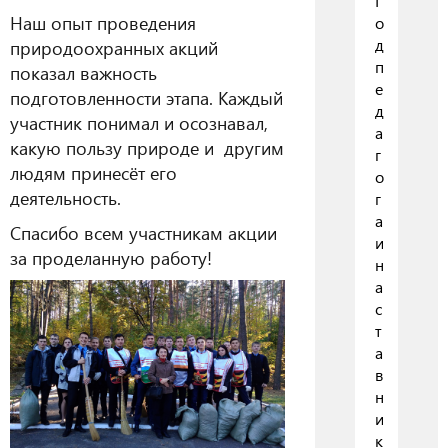
Г
Наш опыт проведения
о
д
природоохранных акций
п
показал важность
е
подготовленности этапа. Каждый
д
участник понимал и осознавал,
а
какую пользу природе и другим
г
людям принесёт его
о
деятельность.
г
а
Спасибо всем участникам акции
и
за проделанную работу!
н
а
с
т
а
в
н
и
к