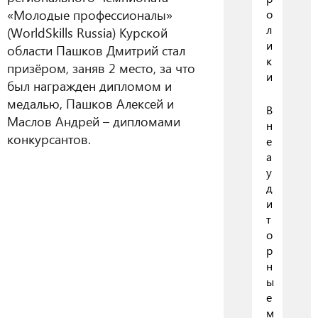
«Молодые профессионалы»
о
л
(WorldSkills Russia) Курской
и
области Пашков Дмитрий стал
к
призёром, заняв 2 место, за что
и
был награжден дипломом и
медалью, Пашков Алексей и
В
Маслов Андрей – дипломами
н
конкурсантов.
е
а
у
д
и
т
о
р
н
ы
е
м