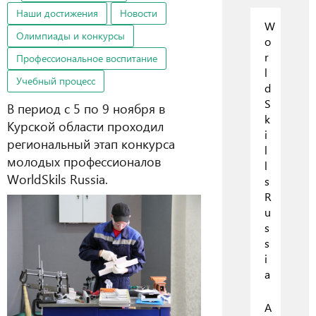
Наши достижения
Новости
W
Олимпиады и конкурсы
o
r
Профессиональное воспитание
l
Учебный процесс
d
S
В период с 5 по 9 ноября в
k
Курской области проходил
i
региональный этап конкурса
l
молодых профессионалов
l
WorldSkils Russia.
s
R
u
s
s
i
a
А