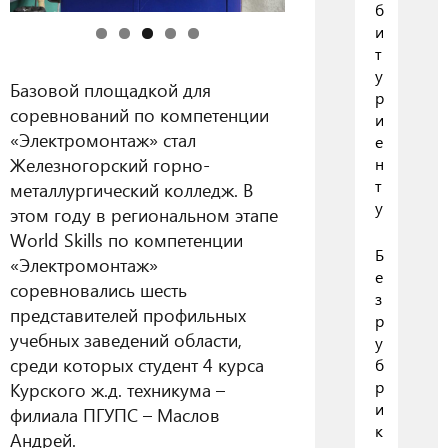
б
и
т
у
Базовой площадкой для
р
соревнований по компетенции
и
«Электромонтаж» стал
е
Железногорский горно-
н
т
металлургический колледж. В
у
этом году в региональном этапе
World Skills по компетенции
Б
«Электромонтаж»
е
соревновались шесть
з
представителей профильных
р
учебных заведений области,
у
среди которых студент 4 курса
б
р
Курского ж.д. техникума –
и
филиала ПГУПС – Маслов
к
Андрей.