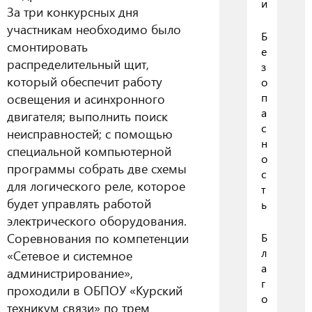
и
За три конкурсных дня
участникам необходимо было
Б
смонтировать
е
распределительный щит,
з
который обеспечит работу
о
освещения и асинхронного
п
а
двигателя; выполнить поиск
с
неисправностей; с помощью
н
специальной компьютерной
о
программы собрать две схемы
с
для логического реле, которое
т
будет управлять работой
ь
электрического оборудования.
Соревнования по компетенции
Б
л
«Сетевое и системное
а
администрирование»,
г
проходили в ОБПОУ «Курский
о
техникум связи» по трем