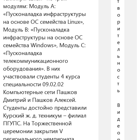
т
модулям: Модуль А:
в
«Пусконаладка инфраструктуры
о
на основе OC семейства Linux»,
р
и
Модуль В: «Пусконаладка
т
инфраструктуры на основе OC
е
семейства Windows», Модуль С:
л
«Пусконаладка
ь
телекоммуникационного
н
оборудования». В них
о
участвовали студенты 4 курса
с
специальности 09.02.02
т
ь
Компьютерные сети Пашков
Дмитрий и Пашков Алексей.
В
Студенты достойно представили
и
Курский ж. д. техникум – филиал
д
ПГУПС. На Торжественной
е
церемонии закрытия V
о
регионального чемпионата
р