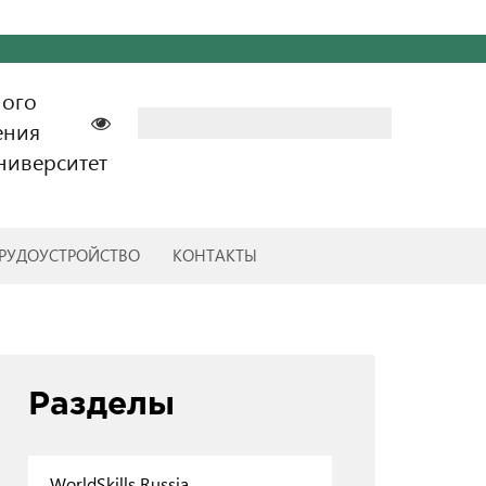
ного
Найти:
ения
ниверситет
РУДОУСТРОЙСТВО
КОНТАКТЫ
Разделы
WorldSkills Russia