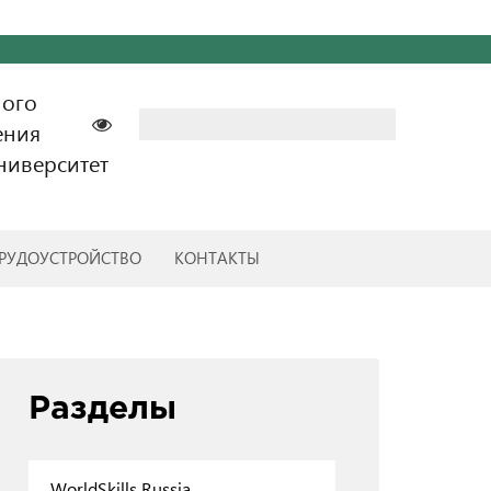
ного
Найти:
ения
ниверситет
РУДОУСТРОЙСТВО
КОНТАКТЫ
Разделы
WorldSkills Russia