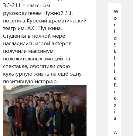
ЭС-211 с классным
W
руководителем Нужной Л.Г.
o
посетила Курский драматический
r
театр им. А.С. Пушкина
.
l
Студенты в полной мере
d
насладились игрой актёров,
S
получили максимум
k
положительных эмоций на
i
l
спектакле, обогатили свою
l
культурную жизнь на ещё одну
s
позитивную историю.
R
u
s
s
i
a
А