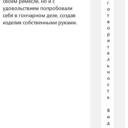
своем ремесле, но и с
г
удовольствием попробовали
о
себя в гончарном деле, создав
т
в
изделия собственными руками.
о
р
и
т
е
л
ь
н
о
с
т
ь
В
и
д