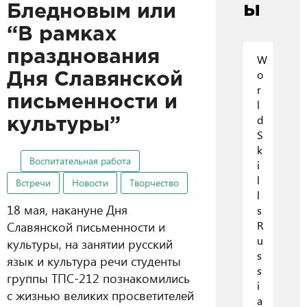
ы
Бледновым или
“В рамках
празднования
W
o
Дня Славянской
r
письменности и
l
d
культуры”
S
k
Воспитательная работа
i
l
Встречи
Новости
Творчество
l
18 мая, накануне Дня
s
Славянской письменности и
R
u
культуры, на занятии русский
s
язык и культура речи студенты
s
группы ТПС-212 познакомились
i
с жизнью великих просветителей
a