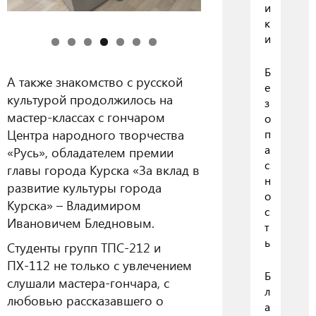
и
к
и
Б
А также знакомство с русской
е
культурой продолжилось на
з
мастер-классах с гончаром
о
Центра народного творчества
п
а
«Русь», обладателем премии
с
главы города Курска «За вклад в
н
развитие культуры города
о
Курска» – Владимиром
с
Ивановичем Бледновым.
т
ь
Студенты групп ТПС-212 и
ПХ-112 не только с увлечением
Б
слушали мастера-гончара, с
л
любовью рассказавшего о
а