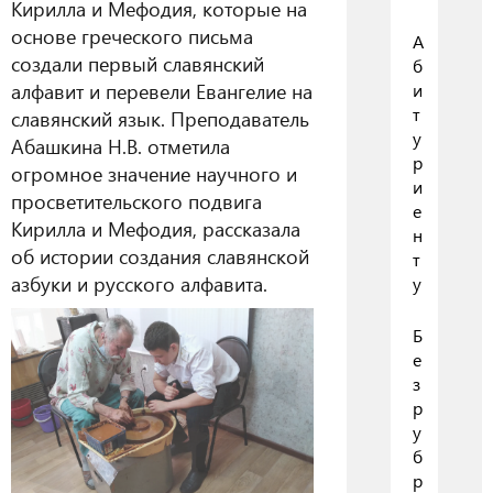
Кирилла и Мефодия, которые на
основе греческого письма
А
создали первый славянский
б
алфавит и перевели Евангелие на
и
т
славянский язык
. Преподаватель
у
Абашкина Н.В. отметила
р
огромное значение научного и
и
просветительского подвига
е
Кирилла и Мефодия, рассказала
н
об истории создания славянской
т
азбуки и русского алфавита.
у
Б
е
з
р
у
б
р