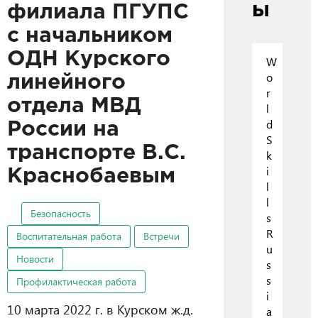
ы
филиала ПГУПС
с начальником
ОДН Курского
W
o
линейного
r
отдела МВД
l
d
России на
S
транспорте В.С.
k
i
Краснобаевым
l
l
Безопасность
s
R
Воспитательная работа
Встречи
u
Новости
s
s
Профилактическая работа
i
10 марта 2022 г. в Курском ж.д.
a