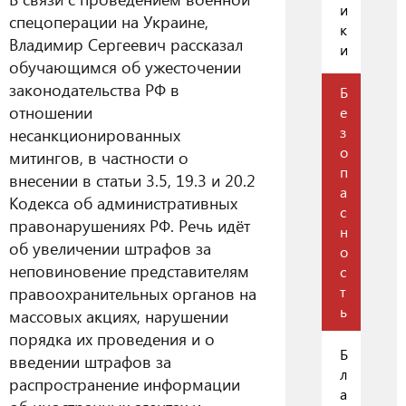
и
спецоперации на Украине,
к
Владимир Сергеевич рассказал
и
обучающимся об ужесточении
законодательства РФ в
Б
отношении
е
з
несанкционированных
о
митингов, в частности о
п
внесении в статьи 3.5, 19.3 и 20.2
а
Кодекса об административных
с
правонарушениях РФ. Речь идёт
н
об увеличении штрафов за
о
неповиновение представителям
с
правоохранительных органов на
т
ь
массовых акциях, нарушении
порядка их проведения и о
Б
введении штрафов за
л
распространение информации
а