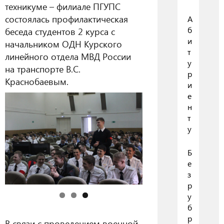
техникуме – филиале ПГУПС
состоялась профилактическая
А
б
беседа студентов 2 курса с
и
начальником ОДН Курского
т
линейного отдела МВД России
у
на транспорте В.С.
р
Краснобаевым
.
и
е
н
т
у
Б
е
з
р
у
б
р
В связи с проведением военной