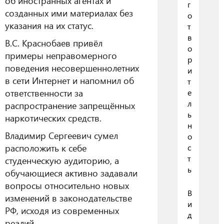
об иностранных агентах и
г
созданных ими материалах без
о
указания на их статус.
т
в
В.С. Краснобаев привёл
о
примеры неправомерного
р
поведения несовершеннолетних
и
в сети Интернет и напомнил об
т
ответственности за
е
л
распространение запрещённых
ь
наркотических средств.
н
Владимир Сергеевич сумел
о
расположить к себе
с
т
студенческую аудиторию, а
ь
обучающиеся активно задавали
вопросы относительно новых
В
изменений в законодательстве
и
РФ, исходя из современных
д
реалий.