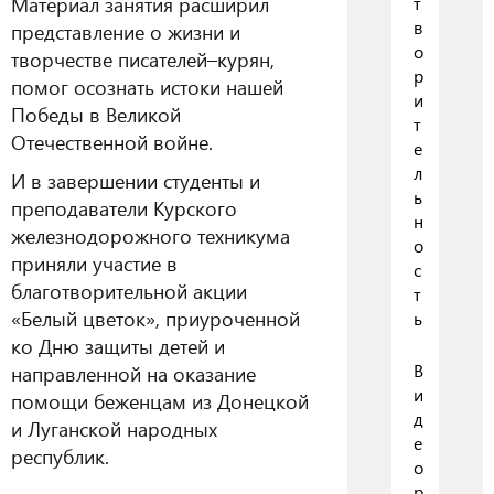
Материал занятия расширил
т
в
представление о жизни и
о
творчестве писателей–курян,
р
помог осознать истоки нашей
и
Победы в Великой
т
Отечественной войне.
е
л
И в завершении студенты и
ь
преподаватели Курского
н
железнодорожного техникума
о
приняли участие в
с
благотворительной акции
т
«Белый цветок», приуроченной
ь
ко Дню защиты детей и
В
направленной на оказание
и
помощи беженцам из Донецкой
д
и Луганской народных
е
республик.
о
р