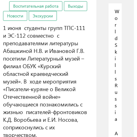
Воспитательная работа
Выходы
W
Новости
Экскурсии
o
r
1 июня студенты групп ТПС-111
l
и ЭС-112 совместно с
d
преподавателями литературы
S
Абашкиной Н.В. и Ивановой Г.В.
k
посетили Литературный музей –
i
l
филиал ОБУК «Курский
l
областной краеведческий
s
музей». В ходе мероприятия
R
«Писатели-куряне о Великой
u
Отечественной войне»
s
обучающиеся познакомились с
s
жизнью писателей-фронтовиков
i
К.Д. Воробьева и Е.И. Носова,
a
соприкоснулись с их
А
творчеством.