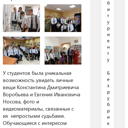
б
и
т
у
р
и
е
н
т
у
У студентов была уникальная
Б
е
возможность увидеть личные
з
вещи Константина Дмитриевича
р
Воробьева и Евгения Ивановича
у
Носова, фото и
б
видеоматериалы, связанные с
р
их непростыми судьбами.
и
Обучающиеся с интересом
к