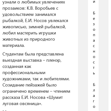
узнали о любимых увлечениях
и
прозаиков: К.В. Воробьев с
Б
удовольствием занимался
е
рыбалкой, Е.И. Носов увлекался
з
живописью, зимней рыбалкой,
о
любил мастерить игрушки
п
животных из природного
а
материала.
с
н
Студентам была представлена
о
выездная выставка – пленэр,
с
созданная как
т
профессиональными
ь
художниками, так и любителями.
Созидание пейзажей было
Б
л
ограничено временем – чтением
а
рассказа Е.И. Носова «Шумит
г
луговая овсяница».
о