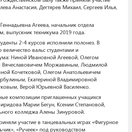
ева Анастасия, Дегтярев Михаил, Сергеев Илья,
еннадьевна Агеева, начальник отдела
, выпускник техникума 2019 года.
уденты 2-4 курсов исполнили полонез. В
о величество вальс студентами и
ума: Ниной Ивановной Агеевой, Олегом
м Вячеславовичем Моржавиным, Людмилой
вной Кочетковой, Олегом Анатольевичем
орбулиным, Екатериной Владимировной
тковым, Верой Юрьевной Василенко.
ные композиции приглашенных учащихся
виридова Марии Бегун, Ксении Степановой,
кального колледжа Алены Зинуровой.
иняли участие в танцевальных играх «Фигурное
ьчик», «Ручеек» под руководством