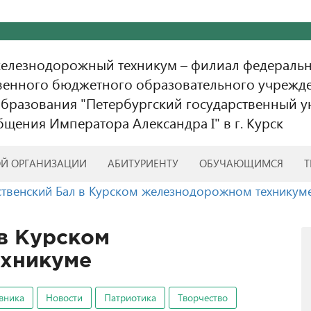
железнодорожный техникум – филиал федераль
венного бюджетного образовательного учрежд
бразования "Петербургский государственный у
бщения Императора Александра I" в г. Курск
ОЙ ОРГАНИЗАЦИИ
АБИТУРИЕНТУ
ОБУЧАЮЩИМСЯ
Т
твенский Бал в Курском железнодорожном техникум
в Курском
хникуме
авника
Новости
Патриотика
Творчество