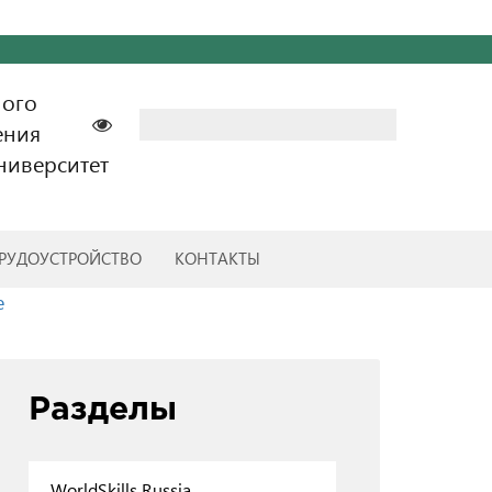
ного
Найти:
ения
ниверситет
РУДОУСТРОЙСТВО
КОНТАКТЫ
е
Разделы
WorldSkills Russia