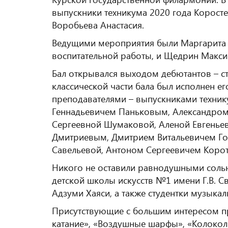
выпускники техникума 2020 года Коростел
Воробьева Анастасия.
Ведущими мероприятия были Маргарита Г
воспитательной работы, и Щедрин Максим
Бал открывался выходом дебютантов – ст
классической части бала был исполнен ег
преподавателями – выпускниками техник
Геннадьевичем Паньковым, Александро
Сергеевной Шумаковой, Аленой Евгенье
Дмитриевым, Дмитрием Витальевичем Г
Савельевой, Антоном Сергеевичем Коро
Никого не оставили равнодушными соль
детской школы искусств №1 имени Г.В. С
Адзуми Хаяси, а также студентки музы
Присутствующие с большим интересом пр
катание», «Воздушные шарфы», «Колокол