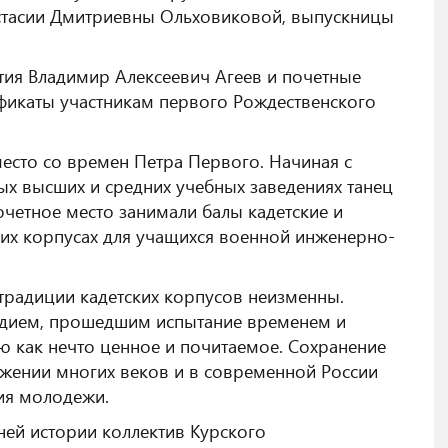
астасии Дмитриевны Ольховиковой, выпускницы
ия Владимир Алексеевич Агеев и почетные
ификаты участникам первого Рождественского
место со времен Петра Первого. Начиная с
ных высших и средних учебных заведениях танец
четное место занимали балы кадетские и
ких корпусах для учащихся военной инженерно-
 традиции кадетских корпусов неизменны.
ледием, прошедшим испытание временем и
 как нечто ценное и почитаемое. Сохранение
яжении многих веков и в современной России
ия молодежи.
ней истории коллектив Курского