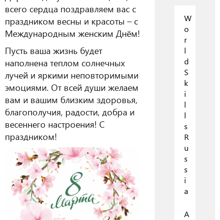
всего сердца поздравляем вас с
W
праздником весны и красоты – с
o
Международным женским Днём!
r
Пусть ваша жизнь будет
l
d
наполнена теплом солнечных
S
лучей и яркими неповторимыми
k
эмоциями. От всей души желаем
i
вам и вашим близким здоровья,
l
благополучия, радости, добра и
l
весеннего настроения! С
s
праздником!
R
u
s
s
i
a
А