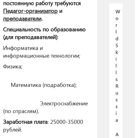
постоянную работу требуются
Педагог-организатор
и
W
преподаватели
.
o
r
Специальность по образованию
l
(для преподавателей)
:
d
S
Информатика и
k
информационные технологии;
i
Физика;
l
l
s
Математика (подработка);
R
u
s
Электроснабжение
s
(по отраслям).
i
a
Заработная плата
: 25000-35000
рублей.
А