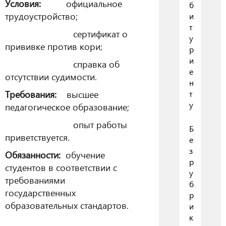
Условия:
официальное
б
трудоустройство;
и
т
сертификат о
у
прививке против кори;
р
и
справка об
е
отсутствии судимости.
н
Требования:
высшее
т
у
педагогическое образование;
опыт работы
Б
приветствуется.
е
з
Обязанности:
обучение
р
студентов в соответствии с
у
требованиями
б
государственных
р
образовательных стандартов.
и
к