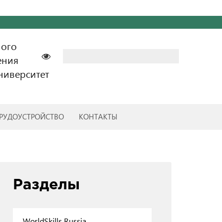
ного
Найти:
ения
ниверситет
РУДОУСТРОЙСТВО
КОНТАКТЫ
Разделы
WorldSkills Russia