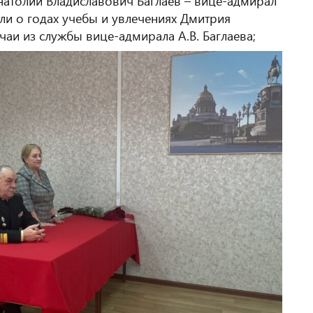
натолий Владиславович Баглаев – вице-адмирал
ли о годах учебы и увлечениях Дмитрия
чаи из службы вице-адмирала А.В. Баглаева;