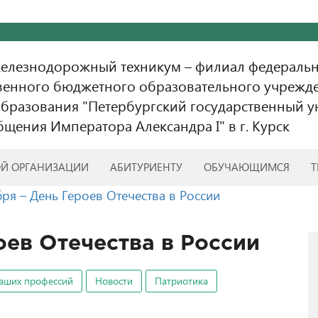
железнодорожный техникум – филиал федераль
венного бюджетного образовательного учрежд
бразования "Петербургский государственный у
бщения Императора Александра I" в г. Курск
ОЙ ОРГАНИЗАЦИИ
АБИТУРИЕНТУ
ОБУЧАЮЩИМСЯ
Т
бря – День Героев Отечества в России
оев Отечества в России
аших профессий
Новости
Патриотика