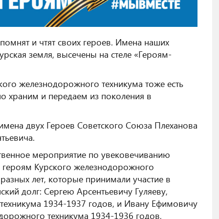
омнят и чтят своих героев. Имена наших
урская земля, высечены на стеле «Героям-
кого железнодорожного техникума тоже есть
но храним и передаем из поколения в
 имена двух Героев Советского Союза Плеханова
тьевича.
ственное мероприятие по увековечиванию
в героям Курского железнодорожного
разных лет, которые принимали участие в
ский долг: Сергею Арсентьевичу Гуляеву,
техникума 1934-1937 годов, и Ивану Ефимовичу
дорожного техникума 1934-1936 годов,