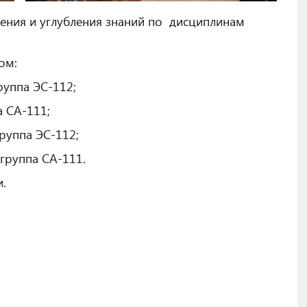
ения и углубления знаний по дисциплинам
ом:
руппа ЭС-112;
а СА-111;
руппа ЭС-112;
уппа СА-111.
.