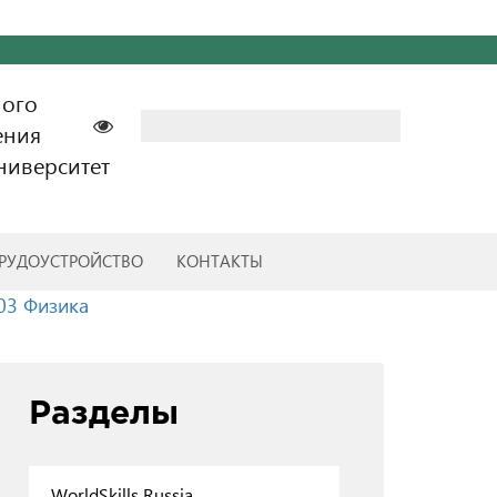
ного
Найти:
ения
ниверситет
РУДОУСТРОЙСТВО
КОНТАКТЫ
03 Физика
Разделы
WorldSkills Russia