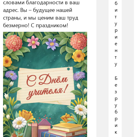
словами благодарности в ваш
б
адрес. Вы – будущее нашей
и
т
страны, и мы ценим ваш труд
у
безмерно! С праздником!
р
и
е
н
т
у
Б
е
з
р
у
б
р
и
к