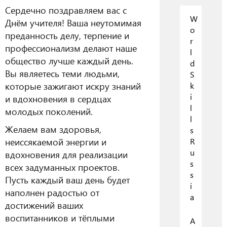
Сердечно поздравляем вас с
W
Днём учителя! Ваша неутомимая
o
преданность делу, терпение и
r
профессионализм делают наше
l
общество лучше каждый день.
d
Вы являетесь теми людьми,
S
которые зажигают искру знаний
k
i
и вдохновения в сердцах
l
молодых поколений.
l
Желаем вам здоровья,
s
неиссякаемой энергии и
R
u
вдохновения для реализации
s
всех задуманных проектов.
s
Пусть каждый ваш день будет
i
наполнен радостью от
a
достижений ваших
воспитанников и тёплыми
А