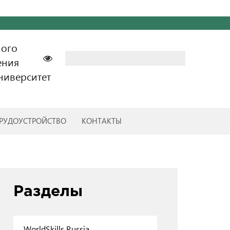
ного
Найти:
ения
ниверситет
РУДОУСТРОЙСТВО
КОНТАКТЫ
Разделы
WorldSkills Russia