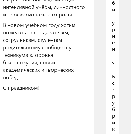
б
интенсивной учёбы, личностного
и
и профессионального роста.
т
у
В новом учебном году хотим
р
пожелать преподавателям,
и
сотрудникам, студентам,
е
родительскому сообществу
н
техникума здоровья,
т
благополучия, новых
у
академических и творческих
Б
побед.
е
С праздником!
з
р
у
б
р
и
к