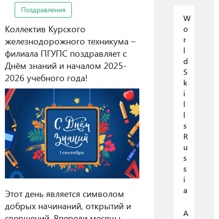
Поздравления
W
Коллектив Курского
o
r
железнодорожного техникума –
l
филиала ПГУПС поздравляет с
d
Днём знаний и началом 2025-
S
2026 учебного года!
k
i
l
l
s
R
u
s
s
i
a
Этот день является символом
добрых начинаний, открытий и
А
свершений. Впереди месяцы