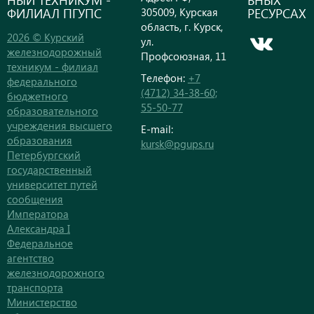
ФИЛИАЛ ПГУПС
РЕСУРСАХ
305009, Курская
область, г. Курск,
2026 © Курский
ул.
железнодорожный
Профсоюзная, 11
техникум - филиал
Телефон:
+7
федерального
(4712) 34-38-60;
бюджетного
55-50-77
образовательного
учреждения высшего
E-mail:
образования
kursk@pgups.ru
Петербургский
государственный
университет путей
сообщения
Императора
Александра I
Федеральное
агентство
железнодорожного
транспорта
Министерство