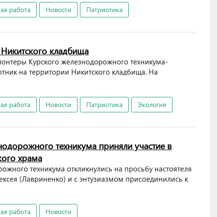
ая работа
Новости
Патриотика
 Никитского кладбища
олонтеры Курского железнодорожного техникума-
тник на территории Никитского кладбища. На
ая работа
Новости
Патриотика
Экология
нодорожного техникума приняли участие в
кого храма
рожного техникума откликнулись на просьбу настоятеля
ексея (Лавриненко) и с энтузиазмом присоединились к
ая работа
Новости