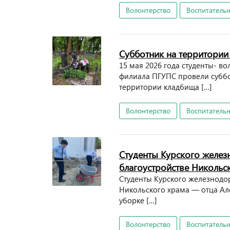
Волонтерство
Воспитательн
Субботник на территории
15 мая 2026 года студенты- в
филиала ПГУПС провели суббо
территории кладбища […]
Волонтерство
Воспитательн
Студенты Курского желез
благоустройстве Никольс
Студенты Курского железнодо
Никольского храма — отца Ал
уборке […]
Волонтерство
Воспитательн