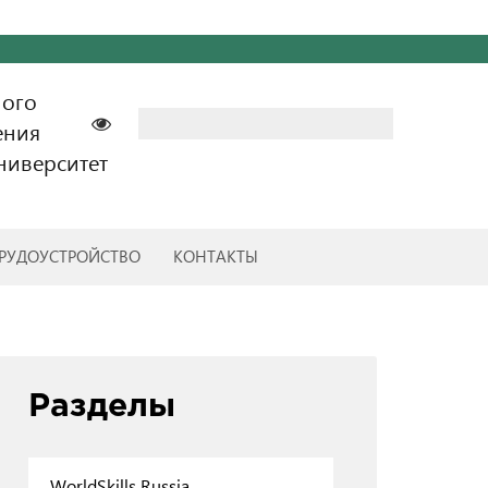
ного
Найти:
ения
ниверситет
РУДОУСТРОЙСТВО
КОНТАКТЫ
Разделы
WorldSkills Russia