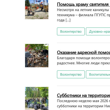
Помощь храму святителя
Несмотря на летние каникулы
техникума – филиала ПГУПС п
года […]
Волонтерство
Духовно-нра
Оказание адресной пом
Благодаря помощи волонтеро
радостнее. Многие люди прекл
Волонтерство
Воспитательн
Субботники на территори
Последнюю неделю мая 2026 г
субботники на территории Ни