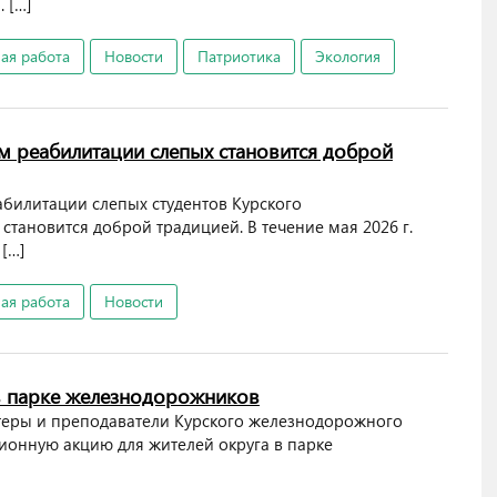
 […]
ая работа
Новости
Патриотика
Экология
м реабилитации слепых становится доброй
абилитации слепых студентов Курского
тановится доброй традицией. В течение мая 2026 г.
[…]
ая работа
Новости
 парке железнодорожников
онтеры и преподаватели Курского железнодорожного
онную акцию для жителей округа в парке