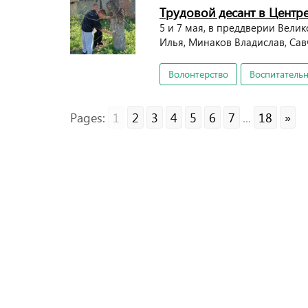
Трудовой десант в Центр
5 и 7 мая, в преддверии Вели
Илья, Минаков Владислав, Сав
Волонтерство
Воспитательн
Pages:
1
2
3
4
5
6
7
...
18
»