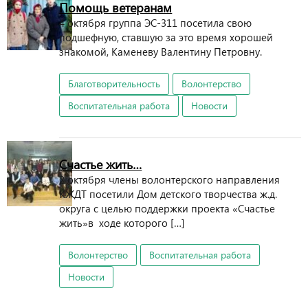
Помощь ветеранам
4 октября группа ЭС-311 посетила свою
подшефную, ставшую за это время хорошей
знакомой, Каменеву Валентину Петровну.
Благотворительность
Волонтерство
Воспитательная работа
Новости
Счастье жить…
2 октября члены волонтерского направления
КЖДТ посетили Дом детского творчества ж.д.
округа с целью поддержки проекта «Счастье
жить»в ходе которого […]
Волонтерство
Воспитательная работа
Новости