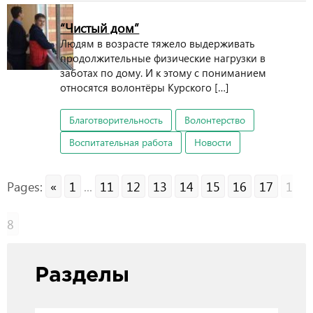
“Чистый дом”
Людям в возрасте тяжело выдерживать
продолжительные физические нагрузки в
заботах по дому. И к этому с пониманием
относятся волонтёры Курского […]
Благотворительность
Волонтерство
Воспитательная работа
Новости
Pages:
«
1
...
11
12
13
14
15
16
17
1
8
Разделы