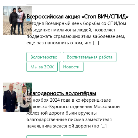
Всероссийская акция «Стоп ВИЧ/СПИД»
Сегодня Всемирный день борьбы со СПИДом
объединяет миллионы людей, позволяет
поддержать страдающих этим заболеванием,
еще раз напомнить о том, что […]
Волонтерство
Воспитательная работа
Мы за ЗОЖ
Новости
Благодарность волонтёрам
19 ноября 2024 года в конференц-зале
Орловско-Курского отделения Московской
железной дороги были вручены
благодарственные письма заместителя
начальника железной дороги (по […]