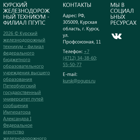
КУРСКИЙ
КОНТАКТЫ
МЫ В
ЖЕЛЕЗНОДОРОЖ
СОЦИАЛ
Адрес: РФ,
НЫЙ ТЕХНИКУМ -
ЬНЫХ
ФИЛИАЛ ПГУПС
РЕСУРСАХ
305009, Курская
область, г. Курск,
2026 © Курский
ул.
железнодорожный
Профсоюзная, 11
техникум - филиал
Телефон:
+7
федерального
(4712) 34-38-60;
бюджетного
55-50-77
образовательного
учреждения высшего
E-mail:
образования
kursk@pgups.ru
Петербургский
государственный
университет путей
сообщения
Императора
Александра I
Федеральное
агентство
железнодорожного