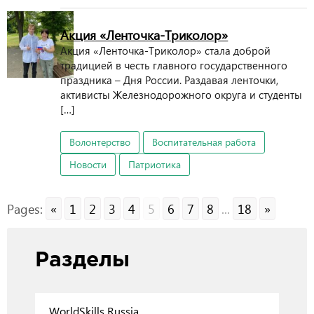
Акция «Ленточка-Триколор»
Акция «Ленточка-Триколор» стала доброй
традицией в честь главного государственного
праздника – Дня России. Раздавая ленточки,
активисты Железнодорожного округа и студенты
[…]
Волонтерство
Воспитательная работа
Новости
Патриотика
Pages:
«
1
2
3
4
5
6
7
8
...
18
»
Разделы
WorldSkills Russia