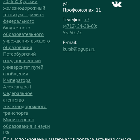
2026 © Курский
ул.
железнодорожный
Профсоюзная, 11
техникум - филиал
Телефон:
+7
федерального
(4712) 34-38-60;
бюджетного
55-50-77
образовательного
учреждения высшего
E-mail:
образования
kursk@pgups.ru
Петербургский
государственный
университет путей
сообщения
Императора
Александра I
Федеральное
агентство
железнодорожного
транспорта
Министерство
образования и науки
РФ
При использовании материалов портала активная ссылка