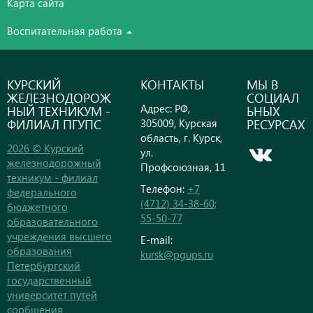
Карта сайта
Воспитательная работа
КУРСКИЙ
КОНТАКТЫ
МЫ В
ЖЕЛЕЗНОДОРОЖ
СОЦИАЛ
Адрес: РФ,
НЫЙ ТЕХНИКУМ -
ЬНЫХ
ФИЛИАЛ ПГУПС
РЕСУРСАХ
305009, Курская
область, г. Курск,
2026 © Курский
ул.
железнодорожный
Профсоюзная, 11
техникум - филиал
Телефон:
+7
федерального
(4712) 34-38-60;
бюджетного
55-50-77
образовательного
учреждения высшего
E-mail:
образования
kursk@pgups.ru
Петербургский
государственный
университет путей
сообщения