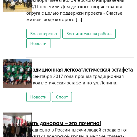
2 октября члены волонтерского направления
КЖДТ посетили Дом детского творчества ж.д.
округа с целью поддержки проекта «Счастье
жить»в ходе которого […]
Волонтерство
Воспитательная работа
Новости
Традиционная легкоатлетическая эстафета
23 сентября 2017 года прошла традиционная
легкоатлетическая эстафета по ул. Ленина…
Новости
Спорт
Быть донором – это почетно!
Ежедневно в России тысячи людей страдают от
нехватки донорской крови, а многие студенты