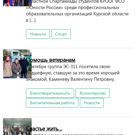
областной Спартакиады студентов КРООГ ФСО
«Юности России» среди профессиональных
образовательных организаций Курской области
в […]
Новости
Спорт
Помощь ветеранам
4 октября группа ЭС-311 посетила свою
подшефную, ставшую за это время хорошей
знакомой, Каменеву Валентину Петровну.
Благотворительность
Волонтерство
Воспитательная работа
Новости
Счастье жить…