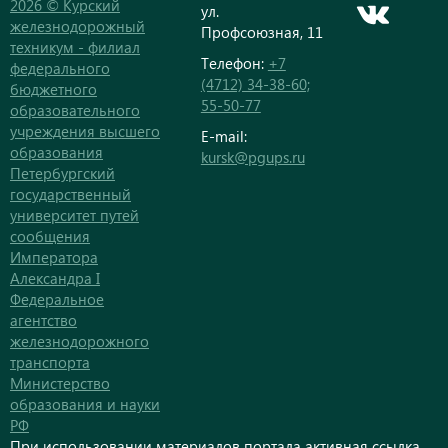
2026 © Курский
ул.
железнодорожный
Профсоюзная, 11
техникум - филиал
Телефон:
+7
федерального
(4712) 34-38-60;
бюджетного
55-50-77
образовательного
учреждения высшего
E-mail:
образования
kursk@pgups.ru
Петербургский
государственный
университет путей
сообщения
Императора
Александра I
Федеральное
агентство
железнодорожного
транспорта
Министерство
образования и науки
РФ
При использовании материалов портала активная ссылка