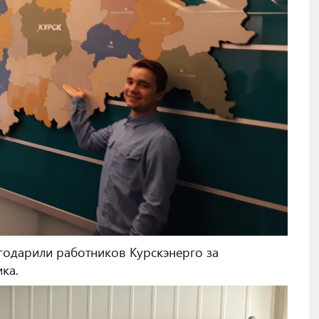
годарили работников Курскэнерго за
ка.