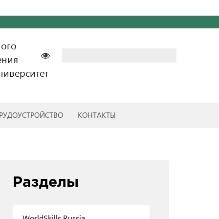
ного
Найти:
ения
ниверситет
РУДОУСТРОЙСТВО
КОНТАКТЫ
Разделы
WorldSkills Russia