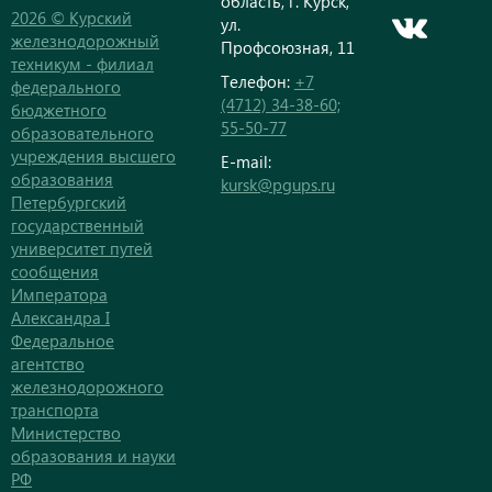
область, г. Курск,
2026 © Курский
ул.
железнодорожный
Профсоюзная, 11
техникум - филиал
Телефон:
+7
федерального
(4712) 34-38-60;
бюджетного
55-50-77
образовательного
учреждения высшего
E-mail:
образования
kursk@pgups.ru
Петербургский
государственный
университет путей
сообщения
Императора
Александра I
Федеральное
агентство
железнодорожного
транспорта
Министерство
образования и науки
РФ