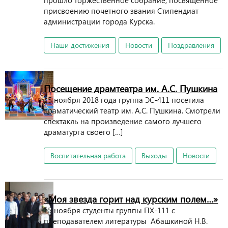
прошло торжественное собрание, посвященное
присвоению почетного звания Стипендиат
администрации города Курска.
Наши достижения
Новости
Поздравления
Посещение драмтеатра им. А.С. Пушкина
15 ноября 2018 года группа ЭС-411 посетила
драматический театр им. А.С. Пушкина. Смотрели
спектакль на произведение самого лучшего
драматурга своего […]
Воспитательная работа
Выходы
Новости
«Моя звезда горит над курским полем…»
15 ноября студенты группы ПХ-111 с
преподавателем литературы Абашкиной Н.В.