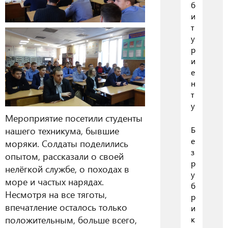
б
и
т
у
р
и
е
н
т
у
Мероприятие посетили студенты
нашего техникума, бывшие
Б
е
моряки. Солдаты поделились
з
опытом, рассказали о своей
р
нелёгкой службе, о походах в
у
море и частых нарядах.
б
Несмотря на все тяготы,
р
впечатление осталось только
и
положительным, больше всего,
к