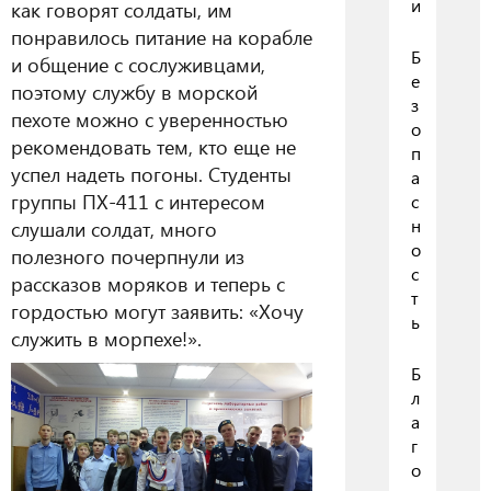
и
как говорят солдаты, им
понравилось питание на корабле
Б
и общение с сослуживцами,
е
поэтому службу в морской
з
пехоте можно с уверенностью
о
рекомендовать тем, кто еще не
п
успел надеть погоны. Студенты
а
группы ПХ-411 с интересом
с
н
слушали солдат, много
о
полезного почерпнули из
с
рассказов моряков и теперь с
т
гордостью могут заявить: «Хочу
ь
служить в морпехе!».
Б
л
а
г
о