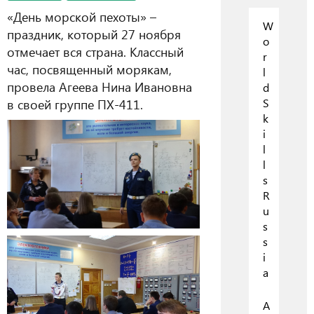
«День морской пехоты» –
W
праздник, который 27 ноября
o
отмечает вся страна. Классный
r
час, посвященный морякам,
l
провела Агеева Нина Ивановна
d
в своей группе ПХ-411.
S
k
i
l
l
s
R
u
s
s
i
a
А