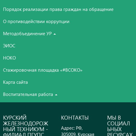
Порядок реализации права граждан на обращение
О противодействии коррупции
Методобъединение УР
ЭИОС
НОКО
Стажировочная площадка «#ВСОКО»
Карта сайта
Воспитательная работа
КУРСКИЙ
КОНТАКТЫ
МЫ В
ЖЕЛЕЗНОДОРОЖ
СОЦИАЛ
Адрес: РФ,
НЫЙ ТЕХНИКУМ -
ЬНЫХ
ФИЛИАЛ ПГУПС
РЕСУРСАХ
305009, Курская