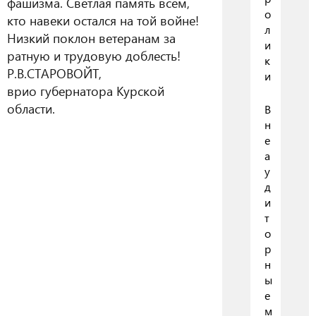
фашизма. Светлая память всем,
о
кто навеки остался на той войне!
л
Низкий поклон ветеранам за
и
ратную и трудовую доблесть!
к
Р.В.СТАРОВОЙТ,
и
врио губернатора Курской
области.
В
н
е
а
у
д
и
т
о
р
н
ы
е
м