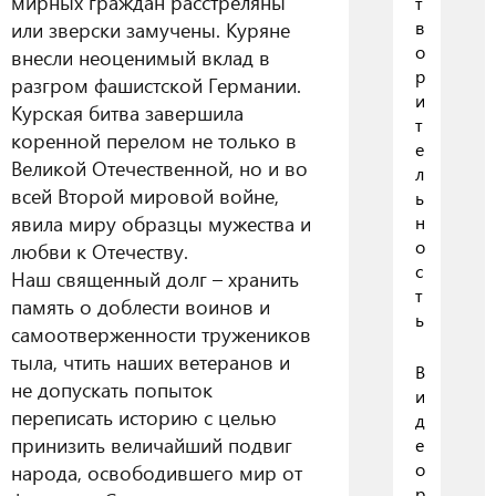
мирных граждан расстреляны
т
или зверски замучены. Куряне
в
о
внесли неоценимый вклад в
р
разгром фашистской Германии.
и
Курская битва завершила
т
коренной перелом не только в
е
Великой Отечественной, но и во
л
всей Второй мировой войне,
ь
явила миру образцы мужества и
н
о
любви к Отечеству.
с
Наш священный долг – хранить
т
память о доблести воинов и
ь
самоотверженности тружеников
тыла, чтить наших ветеранов и
В
не допускать попыток
и
переписать историю с целью
д
принизить величайший подвиг
е
о
народа, освободившего мир от
р