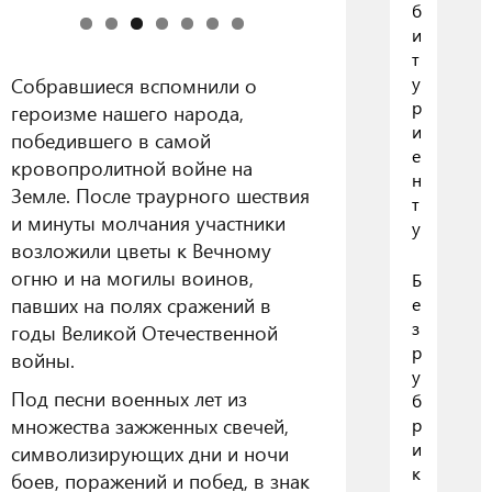
б
и
т
Собравшиеся вспомнили о
у
р
героизме нашего народа,
и
победившего в самой
е
кровопролитной войне на
н
Земле. После траурного шествия
т
и минуты молчания участники
у
возложили цветы к Вечному
огню и на могилы воинов,
Б
павших на полях сражений в
е
з
годы Великой Отечественной
р
войны.
у
Под песни военных лет из
б
множества зажженных свечей,
р
и
символизирующих дни и ночи
к
боев, поражений и побед, в знак