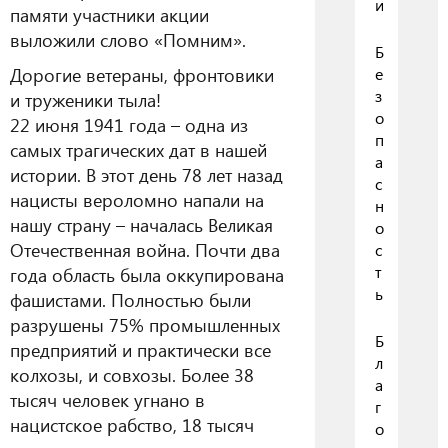
и
памяти участники акции
выложили слово «Помним».
Б
Дорогие ветераны, фронтовики
е
з
и труженики тыла!
о
22 июня 1941 года – одна из
п
самых трагических дат в нашей
а
истории. В этот день 78 лет назад
с
нацисты вероломно напали на
н
нашу страну – началась Великая
о
Отечественная война. Почти два
с
т
года область была оккупирована
ь
фашистами. Полностью были
разрушены 75% промышленных
Б
предприятий и практически все
л
колхозы, и совхозы. Более 38
а
тысяч человек угнано в
г
нацистское рабство, 18 тысяч
о