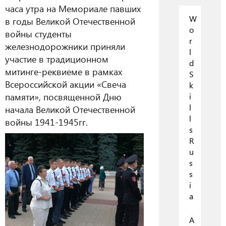
часа утра на Мемориале павших
W
в годы Великой Отечественной
o
войны студенты
r
железнодорожники приняли
l
участие в традиционном
d
митинге-реквиеме в рамках
S
Всероссийской акции «Свеча
k
памяти», посвященной Дню
i
l
начала Великой Отечественной
l
войны 1941-1945гг.
s
R
u
s
s
i
a
А