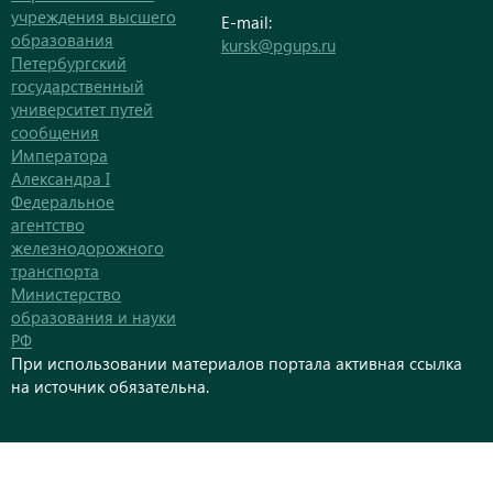
учреждения высшего
E-mail:
образования
kursk@pgups.ru
Петербургский
государственный
университет путей
сообщения
Императора
Александра I
Федеральное
агентство
железнодорожного
транспорта
Министерство
образования и науки
РФ
При использовании материалов портала активная ссылка
на источник обязательна.