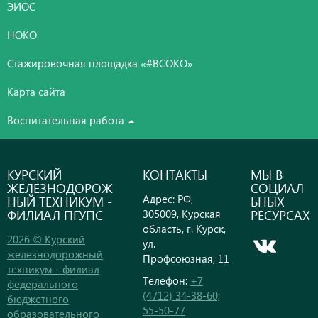
ЭИОС
НОКО
Стажировочная площадка «#ВСОКО»
Карта сайта
Воспитательная работа
КУРСКИЙ
КОНТАКТЫ
МЫ В
ЖЕЛЕЗНОДОРОЖ
СОЦИАЛ
Адрес: РФ,
НЫЙ ТЕХНИКУМ -
ЬНЫХ
ФИЛИАЛ ПГУПС
РЕСУРСАХ
305009, Курская
область, г. Курск,
2026 © Курский
ул.
железнодорожный
Профсоюзная, 11
техникум - филиал
Телефон:
+7
федерального
(4712) 34-38-60;
бюджетного
55-50-77
образовательного