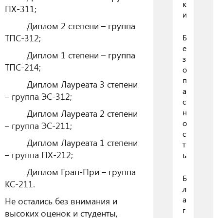
к
ПХ-311;
и
Диплом 2 степени – группа
ТПС-312;
Б
е
Диплом 1 степени – группа
з
ТПС-214;
о
п
Диплом Лауреата 3 степени
а
– группа ЭС-312;
с
Диплом Лауреата 2 степени
н
о
– группа ЭС-211;
с
Диплом Лауреата 1 степени
т
– группа ПХ-212;
ь
Диплом Гран-При – группа
Б
КС-211.
л
а
Не остались без внимания и
г
высоких оценок и студенты,