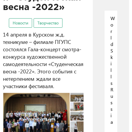
весна -2022»
W
Новости
Творчество
o
r
14 апреля в Курском ж.д.
l
техникуме – филиале ПГУПС
d
состоялся Гала-концерт смотра-
S
конкурса художественной
k
самодеятельности «Студенческая
i
l
весна -2022». Этого события с
l
нетерпением ждали все
s
участники фестиваля.
R
u
s
s
i
a