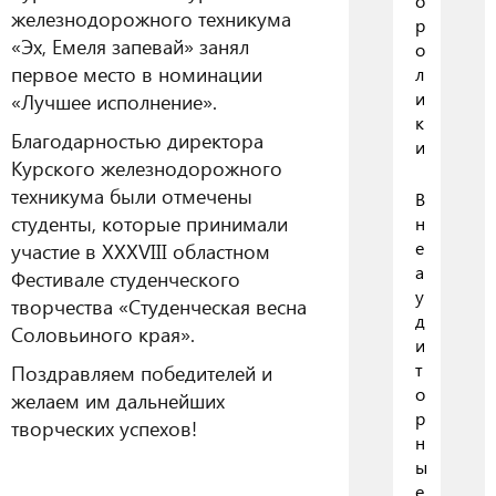
о
железнодорожного техникума
р
«Эх, Емеля запевай» занял
о
первое место в номинации
л
и
«Лучшее исполнение».
к
Благодарностью директора
и
Курского железнодорожного
техникума были отмечены
В
студенты, которые принимали
н
е
участие в XXXVIII областном
а
Фестивале студенческого
у
творчества «Студенческая весна
д
Соловьиного края».
и
т
Поздравляем победителей и
о
желаем им дальнейших
р
творческих успехов!
н
ы
е