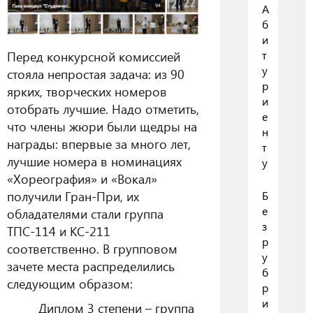
А
б
и
Перед конкурсной комиссией
т
у
стояла непростая задача: из 90
р
ярких, творческих номеров
и
отобрать лучшие. Надо отметить,
е
что члены жюри были щедры на
н
награды: впервые за много лет,
т
лучшие номера в номинациях
у
«Хореография» и «Вокал»
получили Гран-При, их
Б
е
обладателями стали группа
з
ТПС-114 и КС-211
р
соответственно. В групповом
у
зачете места распределились
б
следующим образом:
р
и
Диплом 3 степени – группа