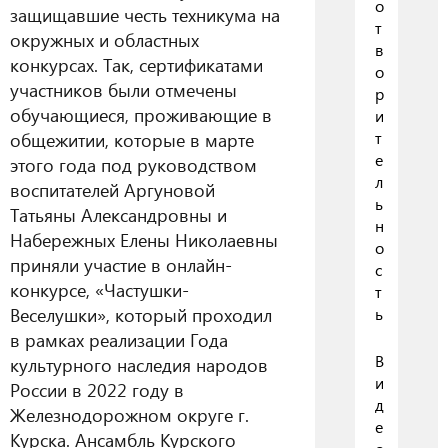
о
защищавшие честь техникума на
т
окружных и областных
в
конкурсах. Так, сертификатами
о
участников были отмечены
р
обучающиеся, проживающие в
и
общежитии, которые в марте
т
е
этого года под руководством
л
воспитателей Аргуновой
ь
Татьяны Александровны и
н
Набережных Елены Николаевны
о
приняли участие в онлайн-
с
конкурсе, «Частушки-
т
Веселушки», который проходил
ь
в рамках реализации Года
В
культурного наследия народов
и
России в 2022 году в
д
Железнодорожном округе г.
е
Курска. Ансамбль Курского