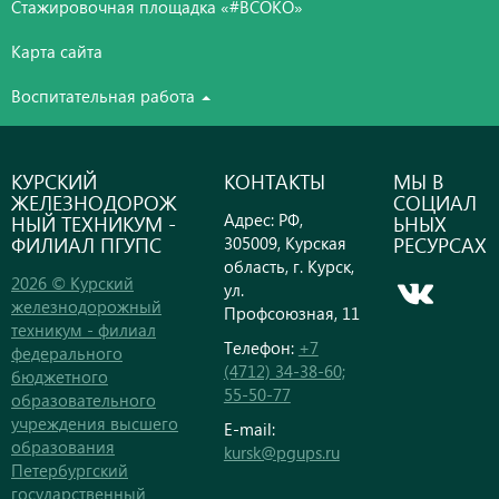
Стажировочная площадка «#ВСОКО»
Карта сайта
Воспитательная работа
КУРСКИЙ
КОНТАКТЫ
МЫ В
ЖЕЛЕЗНОДОРОЖ
СОЦИАЛ
Адрес: РФ,
НЫЙ ТЕХНИКУМ -
ЬНЫХ
ФИЛИАЛ ПГУПС
РЕСУРСАХ
305009, Курская
область, г. Курск,
2026 © Курский
ул.
железнодорожный
Профсоюзная, 11
техникум - филиал
Телефон:
+7
федерального
(4712) 34-38-60;
бюджетного
55-50-77
образовательного
учреждения высшего
E-mail:
образования
kursk@pgups.ru
Петербургский
государственный