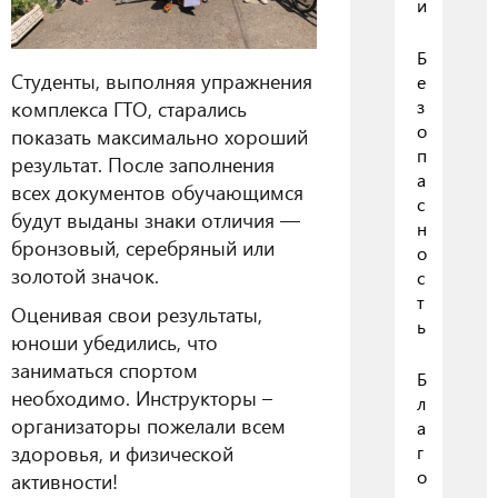
и
Б
Студенты, выполняя упражнения
е
з
комплекса ГТО, старались
о
показать максимально хороший
п
результат. После заполнения
а
всех документов обучающимся
с
будут выданы знаки отличия —
н
бронзовый, серебряный или
о
золотой значок.
с
т
Оценивая свои результаты,
ь
юноши убедились, что
заниматься спортом
Б
необходимо. Инструкторы –
л
организаторы пожелали всем
а
здоровья, и физической
г
о
активности!