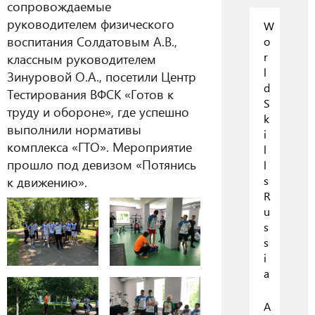
сопровождаемые
руководителем физического
W
воспитания Солдатовым А.В.,
o
r
классным руководителем
l
Зинуровой О.А., посетили Центр
d
Тестирования ВФСК «Готов к
S
труду и обороне», где успешно
k
выполнили нормативы
i
комплекса «ГТО». Мероприятие
l
прошло под девизом «Потянись
l
к движению».
s
R
u
s
s
i
a
А