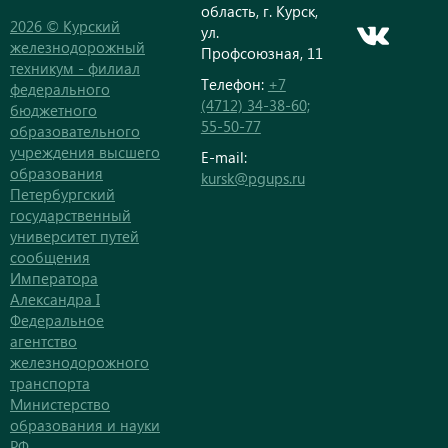
область, г. Курск,
2026 © Курский
ул.
железнодорожный
Профсоюзная, 11
техникум - филиал
Телефон:
+7
федерального
(4712) 34-38-60;
бюджетного
55-50-77
образовательного
учреждения высшего
E-mail:
образования
kursk@pgups.ru
Петербургский
государственный
университет путей
сообщения
Императора
Александра I
Федеральное
агентство
железнодорожного
транспорта
Министерство
образования и науки
РФ