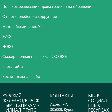
Порядок реализации права граждан на обращение
О противодействии коррупции
Методобъединение УР
ЭИОС
НОКО
Стажировочная площадка «#ВСОКО»
Карта сайта
Воспитательная работа
КУРСКИЙ
КОНТАКТЫ
МЫ В
ЖЕЛЕЗНОДОРОЖ
СОЦИАЛ
Адрес: РФ,
НЫЙ ТЕХНИКУМ -
ЬНЫХ
ФИЛИАЛ ПГУПС
РЕСУРСАХ
305009, Курская