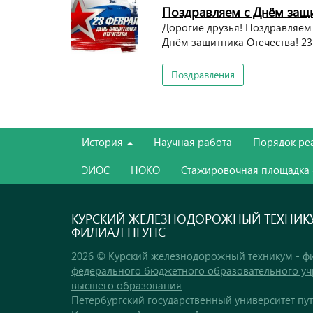
Поздравляем с Днём защи
Дорогие друзья! Поздравляем 
Днём защитника Отечества! 23 
Поздравления
История
Научная работа
Порядок ре
ЭИОС
НОКО
Стажировочная площадка
КУРСКИЙ ЖЕЛЕЗНОДОРОЖНЫЙ ТЕХНИКУ
ФИЛИАЛ ПГУПС
2026 © Курский железнодорожный техникум - ф
федерального бюджетного образовательного у
высшего образования
Петербургский государственный университет пу