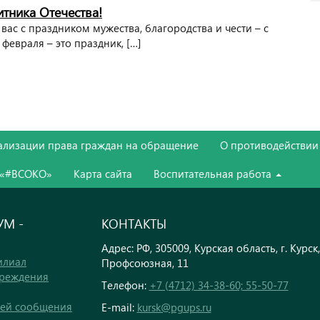
тника Отечества!
вас с праздником мужества, благородства и чести – с
февраля – это праздник, […]
ализации права граждан на обращение
О противодействии
 «#ВСОКО»
Карта сайта
Воспитательная работа
М -
КОНТАКТЫ
Адрес: РФ, 305009, Курская область, г. Курск,
илиал
Профсоюзная, 11
чреждения
Телефон:
+7 (4712) 34-38-60; 55-50-77
тей сообщения
E-mail:
kursk@pgups.ru