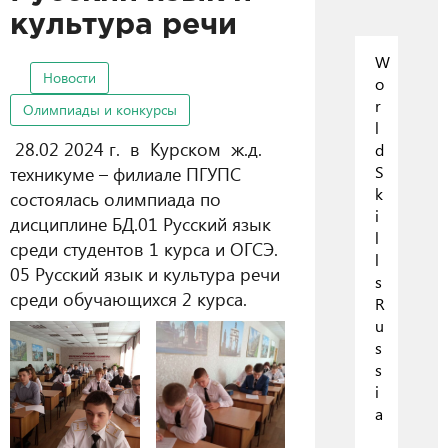
культура речи
W
Новости
o
r
Олимпиады и конкурсы
l
28.02 2024 г. в Курском ж.д.
d
техникуме – филиале ПГУПС
S
k
состоялась олимпиада по
i
дисциплине БД.01 Русский язык
l
среди студентов 1 курса и ОГСЭ.
l
05 Русский язык и культура речи
s
среди обучающихся 2 курса.
R
u
s
s
i
a