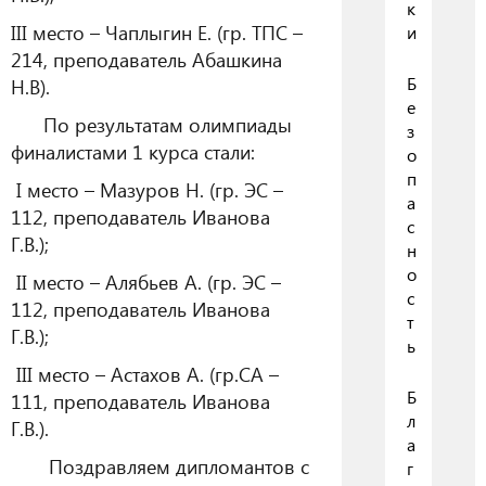
к
III место – Чаплыгин Е. (гр. ТПС –
и
214, преподаватель Абашкина
Б
Н.В).
е
По результатам олимпиады
з
финалистами 1 курса стали:
о
п
I место – Мазуров Н. (гр. ЭС –
а
112, преподаватель Иванова
с
Г.В.);
н
о
II место – Алябьев А. (гр. ЭС –
с
112, преподаватель Иванова
т
Г.В.);
ь
III место – Астахов А. (гр.СА –
Б
111, преподаватель Иванова
л
Г.В.).
а
Поздравляем дипломантов с
г