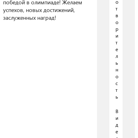
победой в олимпиаде! Желаем
о
т
успехов, новых достижений,
в
заслуженных наград!
о
р
и
т
е
л
ь
н
о
с
т
ь
В
и
д
е