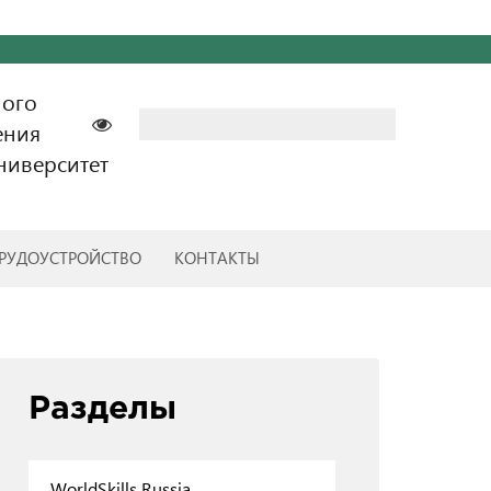
ного
Найти:
ения
ниверситет
РУДОУСТРОЙСТВО
КОНТАКТЫ
Разделы
WorldSkills Russia