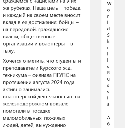
сражаемся с нацистами на этих
W
же рубежах. Наша цель – победа,
o
и каждый на своем месте вносит
r
вклад в ее достижение: бойцы –
l
на передовой, гражданские
d
S
власти, общественные
k
организации и волонтеры – в
i
тылу.
l
Хочется отметить, что студенты и
l
s
преподаватели Курского ж.д.
R
техникума – филиала ПГУПС на
u
протяжении августа 2024 года
s
активно занимались
s
волонтерской деятельностью: на
i
железнодорожном вокзале
a
помогали в посадке
маломобильных, пожилых
А
б
людей, детей, вынужденно