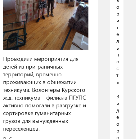
о
р
и
т
е
л
ь
н
Проводили мероприятия для
о
детей из приграничных
с
территорий, временно
т
проживающих в общежитии
ь
техникума. Волонтеры Курского
В
ж.д. техникума – филиала ПГУПС
и
активно помогали в разгрузке и
д
сортировке гуманитарных
е
грузов для вынужденных
о
переселенцев.
р
о