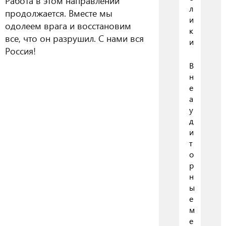
Работа в этом направлении
л
продолжается. Вместе мы
и
одолеем врага и восстановим
к
все, что он разрушил. С нами вся
и
Россия!
В
н
е
а
у
д
и
т
о
р
н
ы
е
м
е