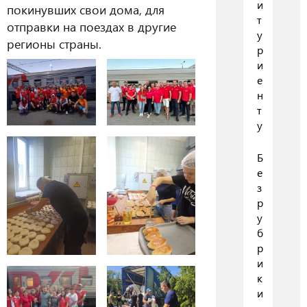
и
покинувших свои дома, для
т
отправки на поездах в другие
у
регионы страны.
р
и
е
н
т
у
Б
е
з
р
у
б
р
и
к
и