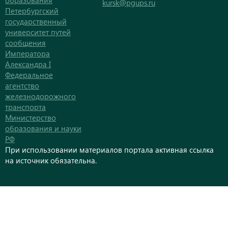
образования
kursk@pgups.ru
Петербургский
государственный
университет путей
сообщения
Императора
Александра I
Федеральное
агентство
железнодорожного
транспорта
Министерство
образования и науки
РФ
При использовании материалов портала активная ссылка
на источник обязательна.