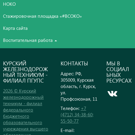
НОКО
Стажировочная площадка «#ВСОКО»
Карта сайта
Воспитательная работа
КУРСКИЙ
КОНТАКТЫ
МЫ В
ЖЕЛЕЗНОДОРОЖ
СОЦИАЛ
Адрес: РФ,
НЫЙ ТЕХНИКУМ -
ЬНЫХ
ФИЛИАЛ ПГУПС
РЕСУРСАХ
305009, Курская
область, г. Курск,
2026 © Курский
ул.
железнодорожный
Профсоюзная, 11
техникум - филиал
Телефон:
+7
федерального
(4712) 34-38-60;
бюджетного
55-50-77
образовательного
учреждения высшего
E-mail: