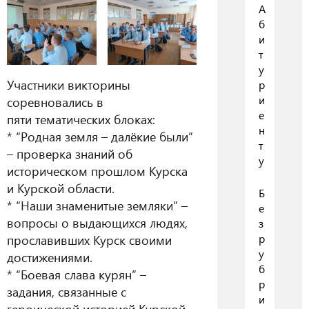
А
б
и
т
у
Участники викторины
р
и
соревновались в
е
пяти тематических блоках:
н
* “Родная земля – далёкие были”
т
– проверка знаний об
у
историческом прошлом Курска
и Курской области.
Б
* “Наши знаменитые земляки” –
е
вопросы о выдающихся людях,
з
прославивших Курск своими
р
у
достижениями.
б
* “Боевая слава курян” –
р
задания, связанные с
и
героической историей Курской