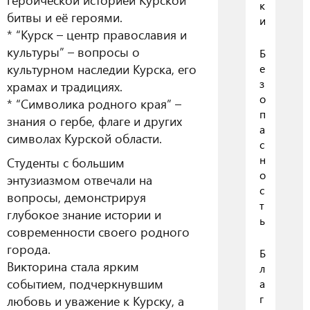
к
битвы и её героями.
и
* “Курск – центр православия и
культуры” – вопросы о
Б
культурном наследии Курска, его
е
з
храмах и традициях.
о
* “Символика родного края” –
п
знания о гербе, флаге и других
а
символах Курской области.
с
н
Студенты с большим
о
энтузиазмом отвечали на
с
вопросы, демонстрируя
т
глубокое знание истории и
ь
современности своего родного
города.
Б
Викторина стала ярким
л
событием, подчеркнувшим
а
г
любовь и уважение к Курску, а