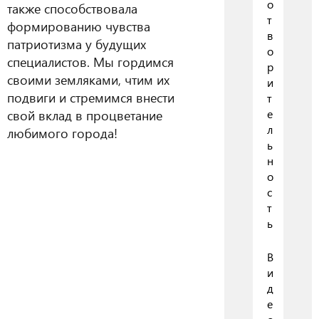
о
также способствовала
т
формированию чувства
в
патриотизма у будущих
о
специалистов. Мы гордимся
р
своими земляками, чтим их
и
подвиги и стремимся внести
т
свой вклад в процветание
е
л
любимого города!
ь
н
о
с
т
ь
В
и
д
е