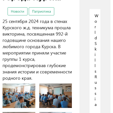
Новости
Патриотика
W
25 сентября 2024 года в стенах
o
r
Курского ж.д. техникума прошла
l
викторина, посвященная 992-й
d
годовщине основания нашего
S
любимого города Курска. В
k
мероприятии приняли участие
i
группы 1 курса,
l
продемонстрировав глубокие
l
знания истории и современности
s
R
родного края.
u
s
s
i
a