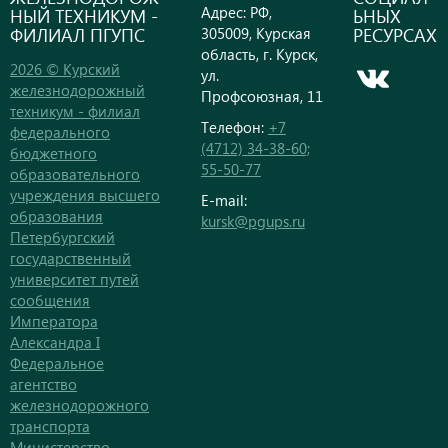
Адрес: РФ,
НЫЙ ТЕХНИКУМ -
ЬНЫХ
ФИЛИАЛ ПГУПС
РЕСУРСАХ
305009, Курская
область, г. Курск,
2026 © Курский
ул.
железнодорожный
Профсоюзная, 11
техникум - филиал
Телефон:
+7
федерального
(4712) 34-38-60;
бюджетного
55-50-77
образовательного
учреждения высшего
E-mail:
образования
kursk@pgups.ru
Петербургский
государственный
университет путей
сообщения
Императора
Александра I
Федеральное
агентство
железнодорожного
транспорта
Министерство