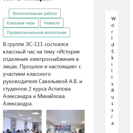
Воспитательная работа
W
Классные часы
Новости
o
r
Профессиональное воспитание
l
В группе ЭС-111 состоялся
d
классный час на тему «История
S
k
отделения электроснабжения в
i
лицах. Прошлое и настоящее» с
l
участием классного
l
руководителя Савельевой А.В. и
s
студентов 2 курса Астапова
R
Александра и Михайлова
u
Александра.
s
s
i
a