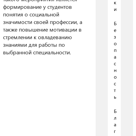
к
формирование у студентов
и
понятия о социальной
значимости своей профессии, а
Б
также повышение мотивации в
е
стремлении к овладеванию
з
о
знаниями для работы по
п
выбранной специальности.
а
с
н
о
с
т
ь
Б
л
а
г