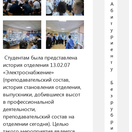
А
б
и
т
у
р
и
е
н
Студентам была представлена
т
история отделения 13.02.07
у
«Электроснабжение»
(преподавательский состав,
Б
история становления отделения,
е
выпускники, добившиеся высот
з
в профессиональной
р
деятельности,
у
б
преподавательский состав на
р
отделении сегодня). Целью
и
такого мероприятия является