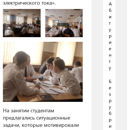
электрического тока».
А
б
и
т
у
р
и
е
н
т
у
Б
е
з
р
у
На занятии студентам
б
предлагались ситуационные
р
задачи, которые мотивировали
и