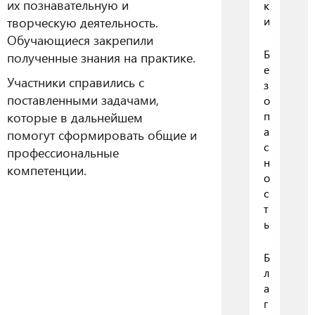
их познавательную и
к
творческую деятельность.
и
Обучающиеся закрепили
Б
полученные знания на практике.
е
Участники справились с
з
поставленными задачами,
о
которые в дальнейшем
п
а
помогут сформировать общие и
с
профессиональные
н
компетенции.
о
с
т
ь
Б
л
а
г