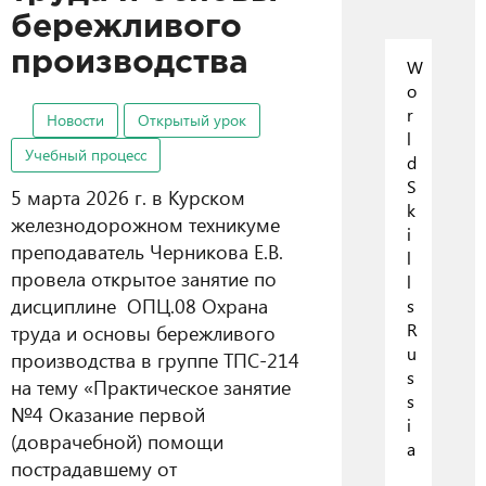
бережливого
производства
W
o
r
Новости
Открытый урок
l
Учебный процесс
d
S
5 марта 2026 г. в Курском
k
железнодорожном техникуме
i
преподаватель Черникова Е.В.
l
провела открытое занятие по
l
дисциплине ОПЦ.08 Охрана
s
R
труда и основы бережливого
u
производства в группе ТПС-214
s
на тему «Практическое занятие
s
№4 Оказание первой
i
(доврачебной) помощи
a
пострадавшему от