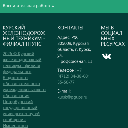
Воспитательная работа
КУРСКИЙ
КОНТАКТЫ
МЫ В
ЖЕЛЕЗНОДОРОЖ
СОЦИАЛ
Адрес: РФ,
НЫЙ ТЕХНИКУМ -
ЬНЫХ
ФИЛИАЛ ПГУПС
РЕСУРСАХ
305009, Курская
область, г. Курск,
2026 © Курский
ул.
железнодорожный
Профсоюзная, 11
техникум - филиал
Телефон:
+7
федерального
(4712) 34-38-60;
бюджетного
55-50-77
образовательного
учреждения высшего
E-mail:
образования
kursk@pgups.ru
Петербургский
государственный
университет путей
сообщения
Императора