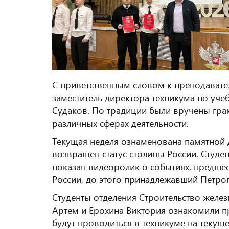
С приветственным словом к преподавател
заместитель директора техникума по уче
Судаков. По традиции были вручены грам
различных сферах деятельности.
Текущая неделя ознаменована памятной д
возвращен статус столицы России. Студе
показан видеоролик о событиях, предш
России, до этого принадлежавший Петрог
Студенты отделения Строительство железн
Артем и Ерохина Виктория ознакомили п
будут проводиться в техникуме на текущ