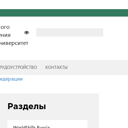
ного
Найти:
ения
ниверситет
РУДОУСТРОЙСТВО
КОНТАКТЫ
Федерации
Разделы
WorldSkills Russia