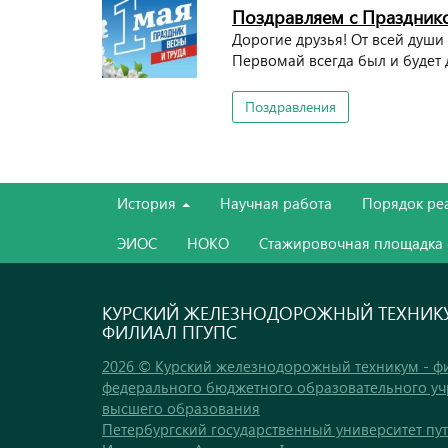
Поздравляем с Празднико
Дорогие друзья! От всей души
Первомай всегда был и будет
Поздравления
История
Научная работа
Порядок ре
ЭИОС
НОКО
Стажировочная площадка
КУРСКИЙ ЖЕЛЕЗНОДОРОЖНЫЙ ТЕХНИКУ
ФИЛИАЛ ПГУПС
2026 © Курский железнодорожный техникум - ф
федерального бюджетного образовательного у
высшего образования
Петербургский государственный университет пу