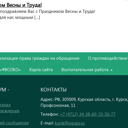
м Весны и Труда!
 поздравляем Вас с Праздником Весны и Труда!
 для нас мощным […]
ализации права граждан на обращение
О противодействии
 «#ВСОКО»
Карта сайта
Воспитательная работа
М -
КОНТАКТЫ
Адрес: РФ, 305009, Курская область, г. Курск,
илиал
Профсоюзная, 11
чреждения
Телефон:
+7 (4712) 34-38-60; 55-50-77
тей сообщения
E-mail:
kursk@pgups.ru