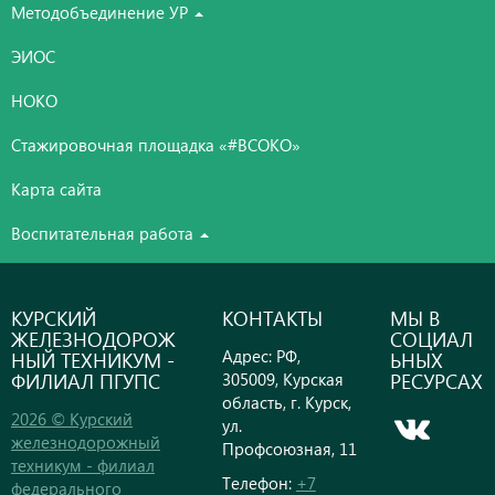
Методобъединение УР
ЭИОС
НОКО
Стажировочная площадка «#ВСОКО»
Карта сайта
Воспитательная работа
КУРСКИЙ
КОНТАКТЫ
МЫ В
ЖЕЛЕЗНОДОРОЖ
СОЦИАЛ
Адрес: РФ,
НЫЙ ТЕХНИКУМ -
ЬНЫХ
ФИЛИАЛ ПГУПС
РЕСУРСАХ
305009, Курская
область, г. Курск,
2026 © Курский
ул.
железнодорожный
Профсоюзная, 11
техникум - филиал
Телефон:
+7
федерального