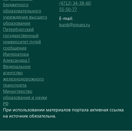
(4712) 34-38-60;
бюджетного
55-50-77
образовательного
учреждения высшего
E-mail:
образования
kursk@pgups.ru
Петербургский
государственный
университет путей
сообщения
Императора
Александра I
Федеральное
агентство
железнодорожного
транспорта
Министерство
образования и науки
РФ
При использовании материалов портала активная ссылка
на источник обязательна.